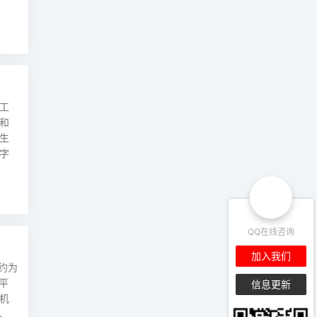
工
和
生
字
QQ在线咨询
加入我们
约为
平
信息更新
机
、