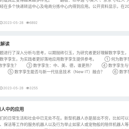
经在多个快递转运中心及电商分拣中心内得到应用。公开资料显示，在20
2023-05-28
6892
题解读
进行了深入分析与思考，以期抛砖引玉，为研究者更好理解数字孪生，
待数字孪生，为实践者更好落地应用数字孪生提供参考。 ① 何为数字
数字孪生？ ③ 数字孪生：中、美、德，谁更热？ ④ 数字孪生与
 ⑤ 数字孪生能否与新一代信息技术（New IT）融合？ ⑥ 数字
2023-05-28
3255
器人中的应用
的日常生活和社会中已无处不在。新型机器人亦是层出不穷，比如可以
、保洁等工作的服务机器人以及行为举止如家人或宠物般的陪伴机器人等