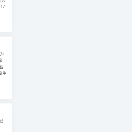
17
为
孪
智
孪生
替