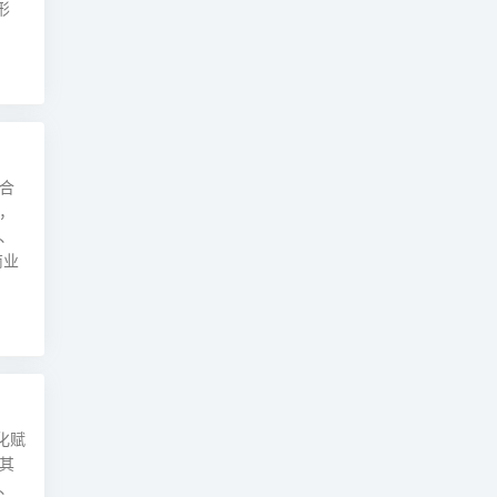
形
合
，
、
商业
化赋
其
、