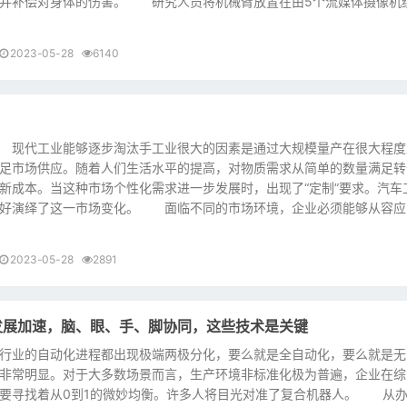
别并补偿对身体的伤害。 研究人员将机械臂放置在由5个流媒体摄像机
2023-05-28
6140
！
代工业能够逐步淘汰手工业很大的因素是通过大规模量产在很大程度
足市场供应。随着人们生活水平的提高，对物质需求从简单的数量满足转
新成本。当这种市场个性化需求进一步发展时，出现了“定制”要求。汽车
很好演绎了这一市场变化。 面临不同的市场环境，企业必须能够从容应
2023-05-28
2891
发展加速，脑、眼、手、脚协同，这些技术是关键
业的自动化进程都出现极端两极分化，要么就是全自动化，要么就是无
非常明显。对于大多数场景而言，生产环境非标准化极为普遍，企业在综
要寻找着从0到1的微妙均衡。许多人将目光对准了复合机器人。 从