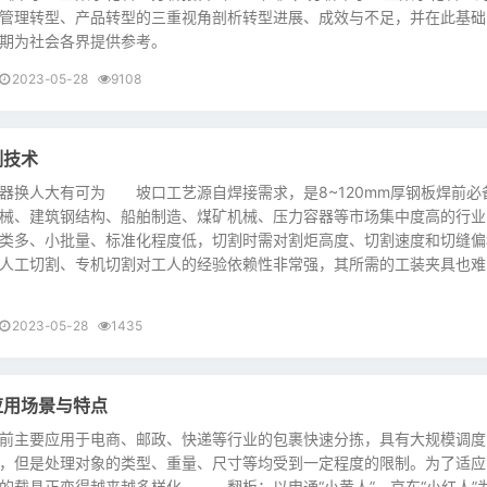
管理转型、产品转型的三重视角剖析转型进展、成效与不足，并在此基础
期为社会各界提供参考。
2023-05-28
9108
割技术
换人大有可为 坡口工艺源自焊接需求，是8~120mm厚钢板焊前必
械、建筑钢结构、船舶制造、煤矿机械、压力容器等市场集中度高的行业
类多、小批量、标准化程度低，切割时需对割炬高度、切割速度和切缝偏
人工切割、专机切割对工人的经验依赖性非常强，其所需的工装夹具也难
2023-05-28
1435
应用场景与特点
主要应用于电商、邮政、快递等行业的包裹快速分拣，具有大规模调度
，但是处理对象的类型、重量、尺寸等均受到一定程度的限制。为了适应
的载具正变得越来越多样化。 翻板：以申通“小黄人”、京东“小红人”