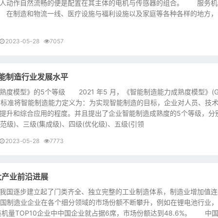
器人动作自然流畅的便是配置在其主体的电机与传感器的组合。 服务机
 在制造和物流一线、医疗设施与福利设施以及家庭等各种各样的地方，
2023-05-28
7057
智能制造行业发展水平
模型》的5个等级 2021 年5 月，《智能制造能力成熟度模型》(GB
发布，该标准将智能制造能力定义为：为实现智能制造的目标，企业对人员、技
提升和综合应用的程度。并且提出了企业智能制造成熟度的5个等级，分
规范级)、三级(集成级)、四级(优化级)、五级(引领
2023-05-28
7773
大产业前沿进展
国逐步建立起了门类齐全、独立完整的工业制造体系，制造业增加值连
中国制造业企业在各个细分领域的市场份额不断攀升，例如在锂电池行业，
装机量TOP10企业中中国企业就占据6席，市场份额达到48.6%。 中