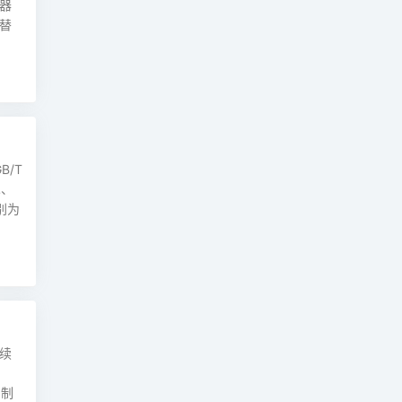
器
替
/T
术、
别为
续
国制