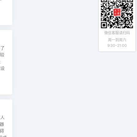
微信客服请扫码
周一到周六
9:30-21:00
持了
比较
关
统设
何人
器
碍