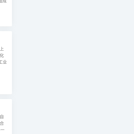
组成
上
化
工业
自
合
办一