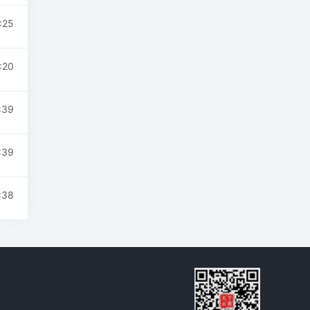
:25
:20
:39
:39
:38